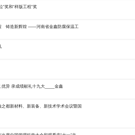
”奖和“样版工程”奖
程 铸造新辉煌 ——河南省金鑫防腐保温工
讯
,优异 录成绩献礼十九大____金鑫
蚀之都新材料、新装备、新技术学术会议暨国