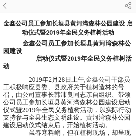
金鑫公司员工参加长垣县黄河湾森林公园建设 启
动仪式暨2019年全民义务植树活动
金鑫公司员工参加长垣县黄河湾森林公
园建设
启动仪式暨
2019年全民义务植树活
动
2019年
2月28日上午
,
金鑫公司
干部
员
工积极响应县委、县政府关于植树造林的号
召，由公司董事长韩沛良同志亲自组织、带领
公司员工
参加
长垣县黄河湾森林公园
建设启动
仪式暨
2019年全民义务
植树
活动，
以实际行动
支持参与全县生态文明建设
。
黄河湾森林公园
建设启动仪式结束后，开始植树活动
。
虽春寒料峭
，但在
植树现场
，却
呈现