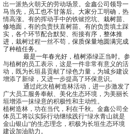
出一派热火朝天的劳动场景
。金鑫公司
领导一
马当先，
员工
也不甘落后。
大家
分工明确，热
情高涨
。
有的挥动手中的铁锨
挖坑、
栽树苗、
修地面，
有的负责扶直树苗、有的负责填土踩
实，各个环节配合默契、衔接有序，
整体推
进，
栽树过程一丝不苟
，
保质保量地圆满完成
了种植任务
。
最是一年春光好，植树添绿正当
时。
参
与植树的员工表示，这是一件非常有意义的活
动，既为长垣县贡献了绿色力量，为城乡建设
增添
了
新绿
，
又
进一步
提高了环保意识。
通过此次植树造林活动，进一步激发了
广大员工服务奉献、美化生态环境，为美丽长
垣增添一抹绿意的积极性和主动性。
植树造林，功在当代，利在千秋。金鑫公司全
体员工将以实际行动继续践行“绿水青山就是
金山银山”的生态理念，积极为长垣生态
环境
建设加油助力。